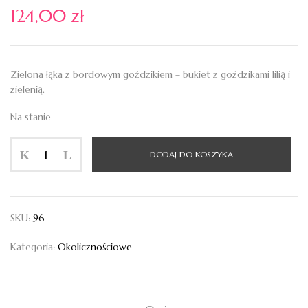
124,00
zł
Zielona łąka z bordowym goździkiem – bukiet z goździkami lilią i
zielenią.
Na stanie
ilość
DODAJ DO KOSZYKA
Zielona
łąka
z
bordowym
SKU:
96
goździkiem
Kategoria:
Okolicznościowe