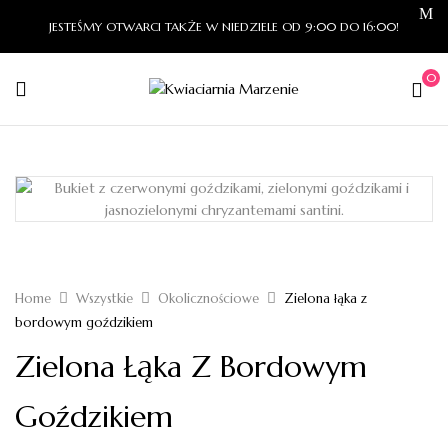
JESTEŚMY OTWARCI TAKŻE W NIEDZIELE OD 9:00 DO 16:00!
0
Home
Wszystkie
Okolicznościowe
Zielona łąka z
bordowym goździkiem
Zielona Łąka Z Bordowym
Goździkiem