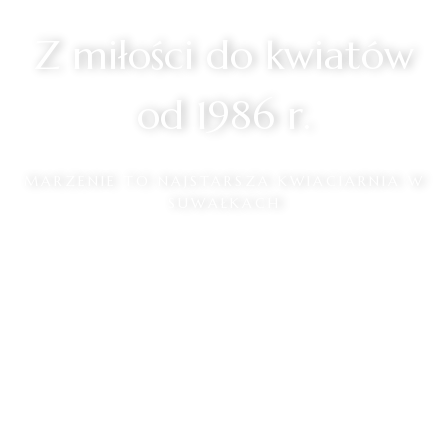
Z miłości do kwiatów
od 1986 r.
MARZENIE TO NAJSTARSZA KWIACIARNIA W
SUWAŁKACH