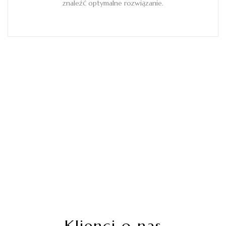
znaleźć optymalne rozwiązanie.
Nasze florystki
Klienci o nas