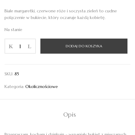
Białe margaretki, czerwone róże i soczysta zieleń to cudne
połączenie w bukiecie, który oczaruje każdą kobietę.
Na stanie
ilość
DODAJ DO KOSZYKA
Bukiet
okolicznościowy
23
SKU:
85
Kategoria:
Okolicznościowe
Opis
Przepraszam, kocham i dziękuję – wspaniały bukiet z mieszanych