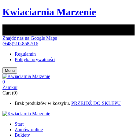
Kwiaciarnia Marzenie
JESTEŚMY OTWARCI TAKŻE W NIEDZIELE OD 9:00 DO
16:00!
Znajdź nas na Google Maps
(+48)510-858-516
Regulamin
Polityka prywatności
Menu
0
Zamknij
Cart (0)
Brak produktów w koszyku.
PRZEJDŹ DO SKLEPU
Start
Zamów online
Bukiety