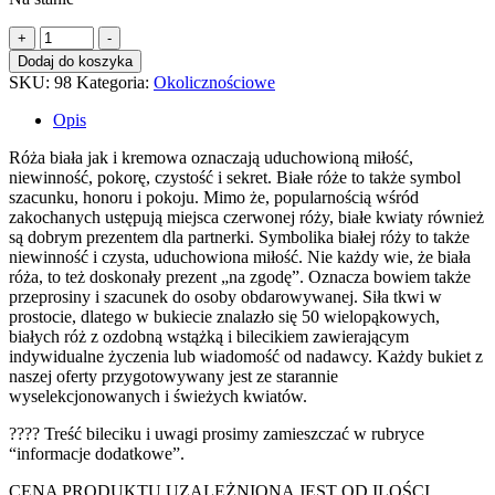
ilość
+
-
Klasyczny
Dodaj do koszyka
bukiet
SKU:
98
Kategoria:
Okolicznościowe
50
białych
Opis
róż
Róża biała jak i kremowa oznaczają uduchowioną miłość,
niewinność, pokorę, czystość i sekret. Białe róże to także symbol
szacunku, honoru i pokoju. Mimo że, popularnością wśród
zakochanych ustępują miejsca czerwonej róży, białe kwiaty również
są dobrym prezentem dla partnerki. Symbolika białej róży to także
niewinność i czysta, uduchowiona miłość. Nie każdy wie, że biała
róża, to też doskonały prezent „na zgodę”. Oznacza bowiem także
przeprosiny i szacunek do osoby obdarowywanej. Siła tkwi w
prostocie, dlatego w bukiecie znalazło się 50 wielopąkowych,
białych róż z ozdobną wstążką i bilecikiem zawierającym
indywidualne życzenia lub wiadomość od nadawcy. Każdy bukiet z
naszej oferty przygotowywany jest ze starannie
wyselekcjonowanych i świeżych kwiatów.
???? Treść bileciku i uwagi prosimy zamieszczać w rubryce
“informacje dodatkowe”.
CENA PRODUKTU UZALEŻNIONA JEST OD ILOŚCI