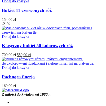
Dodaj do koszyka
Bukiet 11 czerwonych róż
154,00
zł
-21%
Dodaj do koszyka
Klasyczny bukiet 50 kolorowych róż
Pierwotna
Aktualna
700,00
zł
550,00
zł
cena
cena
wynosiła:
wynosi:
700,00 zł.
550,00 zł.
Dodaj do koszyka
Pachnąca finezja
169,00
zł
Z miłości do kwiatów od 1986 r.