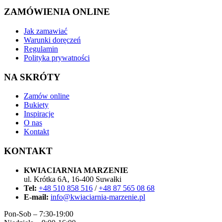
ZAMÓWIENIA ONLINE
Jak zamawiać
Warunki doręczeń
Regulamin
Polityka prywatności
NA SKRÓTY
Zamów online
Bukiety
Inspiracje
O nas
Kontakt
KONTAKT
KWIACIARNIA MARZENIE
ul. Krótka 6A, 16-400 Suwałki
Tel:
+48 510 858 516
/
+48 87 565 08 68
E-mail:
info@kwiaciarnia-marzenie.pl
Pon-Sob – 7:30-19:00