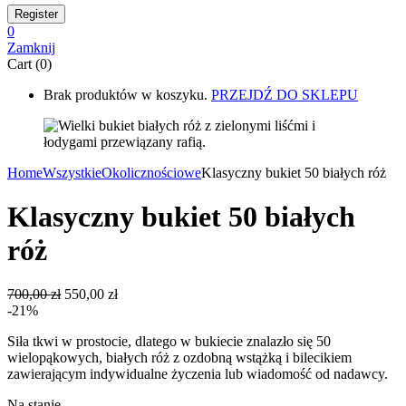
0
Zamknij
Cart (0)
Brak produktów w koszyku.
PRZEJDŹ DO SKLEPU
Home
Wszystkie
Okolicznościowe
Klasyczny bukiet 50 białych róż
Klasyczny bukiet 50 białych
róż
Pierwotna
Aktualna
700,00
zł
550,00
zł
cena
cena
-21%
wynosiła:
wynosi:
Siła tkwi w prostocie, dlatego w bukiecie znalazło się 50
700,00 zł.
550,00 zł.
wielopąkowych, białych róż z ozdobną wstążką i bilecikiem
zawierającym indywidualne życzenia lub wiadomość od nadawcy.
Na stanie