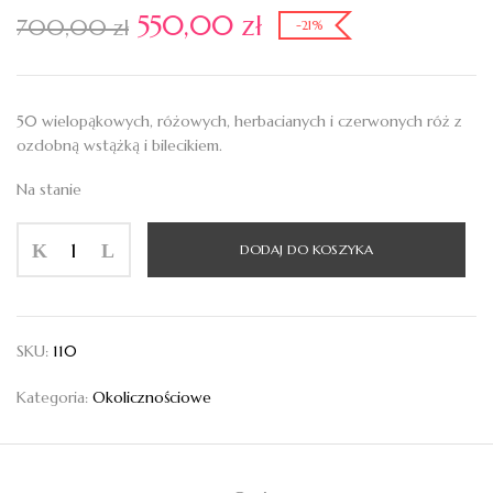
Pierwotna
Aktualna
550,00
zł
700,00
zł
-21%
cena
cena
wynosiła:
wynosi:
700,00 zł.
550,00 zł.
50 wielopąkowych, różowych, herbacianych i czerwonych róż z
ozdobną wstążką i bilecikiem.
Na stanie
ilość
DODAJ DO KOSZYKA
Klasyczny
bukiet
50
kolorowych
SKU:
110
róż
Kategoria:
Okolicznościowe