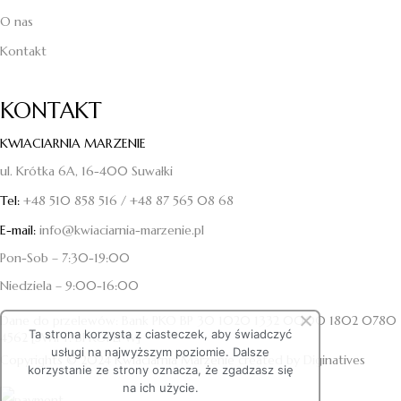
O nas
Kontakt
KONTAKT
KWIACIARNIA MARZENIE
ul. Krótka 6A, 16-400 Suwałki
Tel:
+48 510 858 516
/
+48 87 565 08 68
E-mail:
info@kwiaciarnia-marzenie.pl
Pon-Sob – 7:30-19:00
Niedziela – 9:00-16:00
Dane do przelewów:
Bank PKO BP 30 1020 1332 0000 1802 0780
Ta strona korzysta z ciasteczek, aby świadczyć
4562 [SWIFT: BPKOPLPW]
usługi na najwyższym poziomie. Dalsze
Copyrights © 2024 Kwiaciarnia Marzenie created by
Diginatives
korzystanie ze strony oznacza, że zgadzasz się
na ich użycie.