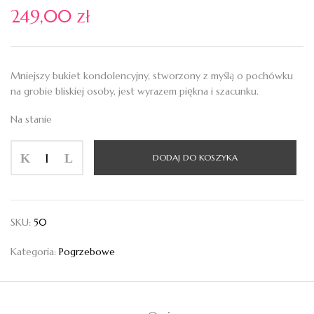
249,00
zł
Mniejszy bukiet kondolencyjny, stworzony z myślą o pochówku
na grobie bliskiej osoby, jest wyrazem piękna i szacunku.
Na stanie
ilość
DODAJ DO KOSZYKA
Wiązanka
Bukiet
kondolencyjny
11
SKU:
50
Kategoria:
Pogrzebowe