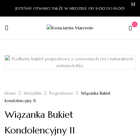
JESTEŚMY OTWARCI TAKŻE W NIEDZIELE OD 9:00 DO 16:00!
0
Home
Wszystkie
Pogrzebowe
Wiązanka Bukiet
kondolencyjny 11
Wiązanka Bukiet
Kondolencyjny 11