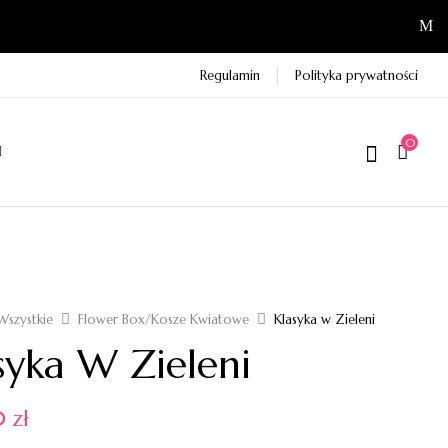
Regulamin
Polityka prywatności
0
Wszystkie
Flower Box/Kosze Kwiatowe
Klasyka w Zieleni
syka W Zieleni
00
zł