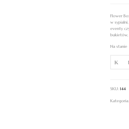
Flower Bo
w sypialni
eventy cz
bukietów, 
Na stanie
ilość
Klasyka
w
Zieleni
SKU:
144
Kategoria